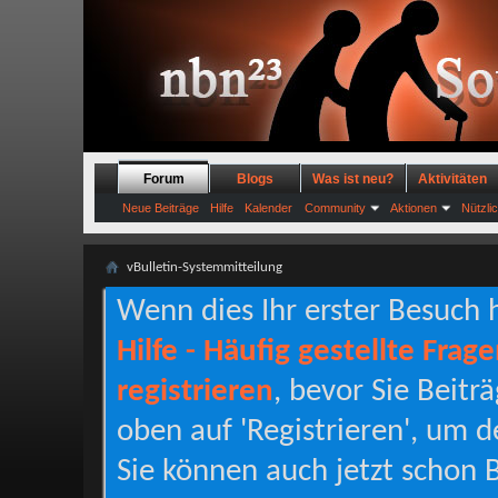
Forum
Blogs
Was ist neu?
Aktivitäten
Neue Beiträge
Hilfe
Kalender
Community
Aktionen
Nützli
vBulletin-Systemmitteilung
Wenn dies Ihr erster Besuch hi
Hilfe - Häufig gestellte Frag
registrieren
, bevor Sie Beitr
oben auf 'Registrieren', um d
Sie können auch jetzt schon B