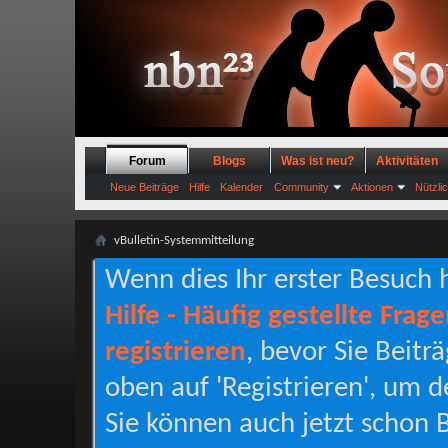
Forum
Blogs
Was ist neu?
Aktivitäten
Neue Beiträge
Hilfe
Kalender
Community
Aktionen
Nützli
vBulletin-Systemmitteilung
Wenn dies Ihr erster Besuch hi
Hilfe - Häufig gestellte Frag
registrieren
, bevor Sie Beitr
oben auf 'Registrieren', um d
Sie können auch jetzt schon B