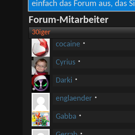
einfach das Forum aus, das Si
Forum-Mitarbeiter
30iger
cocaine
Cyrius
Darki
englaender
Gabba
Gerrab