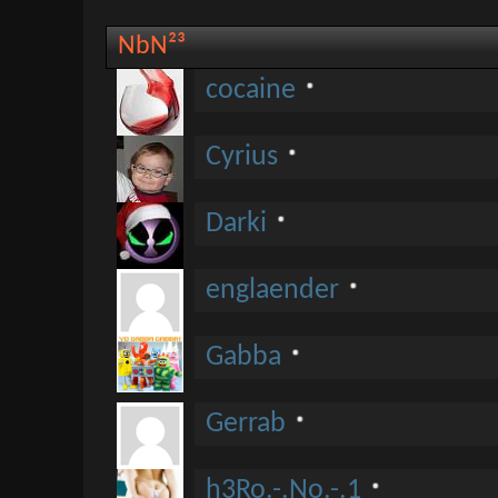
NbN²³
cocaine
Cyrius
Darki
englaender
Gabba
Gerrab
h3Ro.-.No.-.1