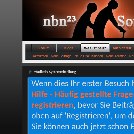
Forum
Blogs
Was ist neu?
Aktivitäten
Aktivitäten
Neue Beiträge
Neue Diskussionen
Neue Termine
Neu
vBulletin-Systemmitteilung
Wenn dies Ihr erster Besuch hi
Hilfe - Häufig gestellte Frag
registrieren
, bevor Sie Beitr
oben auf 'Registrieren', um d
Sie können auch jetzt schon B