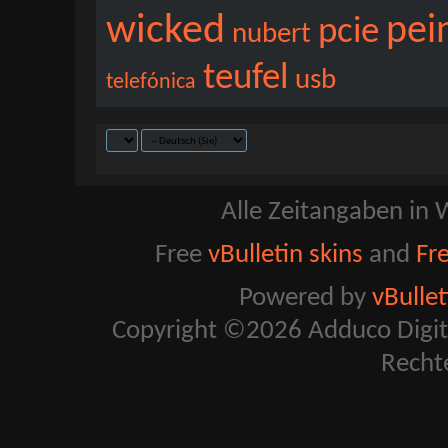
wicked
pei
pcie
nubert
teufel
usb
telefónica
Alle Zeitangaben in W
Free
vBulletin skins
and
Fr
Powered by
vBulle
Copyright ©2026 Adduco Digital 
Recht