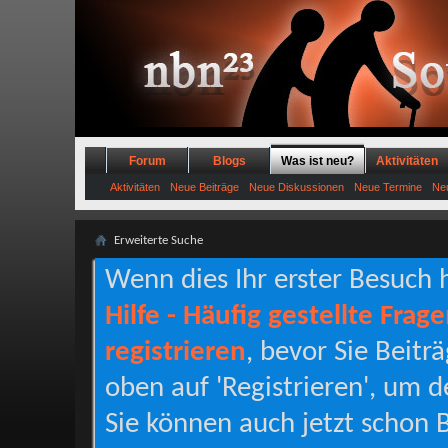
Forum
Blogs
Was ist neu?
Aktivitäten
Aktivitäten
Neue Beiträge
Neue Diskussionen
Neue Termine
Neu
Erweiterte Suche
Wenn dies Ihr erster Besuch hi
Hilfe - Häufig gestellte Frag
registrieren
, bevor Sie Beitr
oben auf 'Registrieren', um d
Sie können auch jetzt schon B