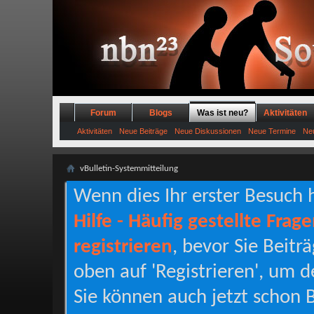
Forum
Blogs
Was ist neu?
Aktivitäten
Aktivitäten
Neue Beiträge
Neue Diskussionen
Neue Termine
Neu
vBulletin-Systemmitteilung
Wenn dies Ihr erster Besuch hi
Hilfe - Häufig gestellte Frag
registrieren
, bevor Sie Beitr
oben auf 'Registrieren', um d
Sie können auch jetzt schon B