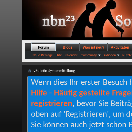
Forum
Blogs
Was ist neu?
Aktivitäten
Neue Beiträge
Hilfe
Kalender
Community
Aktionen
Nützli
vBulletin-Systemmitteilung
Wenn dies Ihr erster Besuch hi
Hilfe - Häufig gestellte Frag
registrieren
, bevor Sie Beitr
oben auf 'Registrieren', um d
Sie können auch jetzt schon B