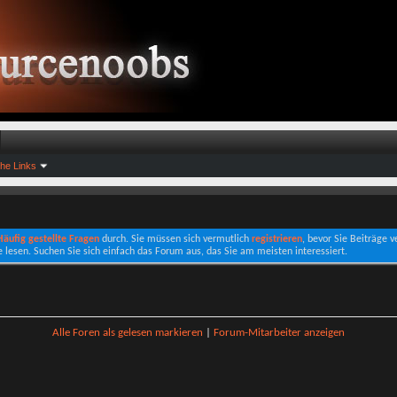
che Links
 Häufig gestellte Fragen
durch. Sie müssen sich vermutlich
registrieren
, bevor Sie Beiträge 
e lesen. Suchen Sie sich einfach das Forum aus, das Sie am meisten interessiert.
Alle Foren als gelesen markieren
|
Forum-Mitarbeiter anzeigen