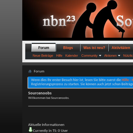
Forum
Blogs
Was ist neu?
Aktivitäten
Neue Beiträge
Hilfe
Kalender
Community
Aktionen
Nützli
Forum
Wenn dies Ihr erster Besuch hier ist, lesen Sie bitte zuerst die
Hilfe -
Registrierungsprozess zu starten. Sie können auch jetzt schon Beiträg
Sourcenoobs
Willkommen bei Sourcenoobs.
Aktuelle Informationen
Currently in TS: 0 User