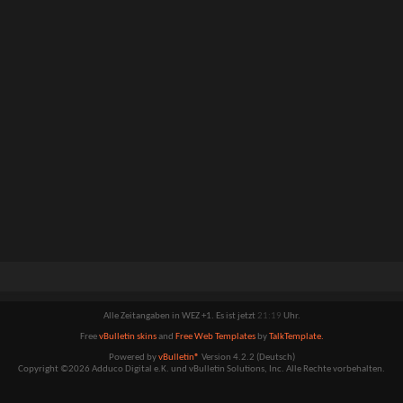
Alle Zeitangaben in WEZ +1. Es ist jetzt
21:19
Uhr.
Free
vBulletin skins
and
Free Web Templates
by
TalkTemplate.
Powered by
vBulletin®
Version 4.2.2 (Deutsch)
Copyright ©2026 Adduco Digital e.K. und vBulletin Solutions, Inc. Alle Rechte vorbehalten.