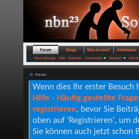
Forum
Blogs
Was ist neu?
Aktivitäten
Neue Beiträge
Hilfe
Kalender
Community
Aktionen
Nützli
Forum
Wenn dies Ihr erster Besuch hi
Hilfe - Häufig gestellte Frag
registrieren
, bevor Sie Beitr
oben auf 'Registrieren', um d
Sie können auch jetzt schon B