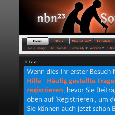
Forum
Blogs
Was ist neu?
Aktivitäten
Neue Beiträge
Hilfe
Kalender
Community
Aktionen
Nützli
Forum
Wenn dies Ihr erster Besuch hi
Hilfe - Häufig gestellte Frag
registrieren
, bevor Sie Beitr
oben auf 'Registrieren', um d
Sie können auch jetzt schon B