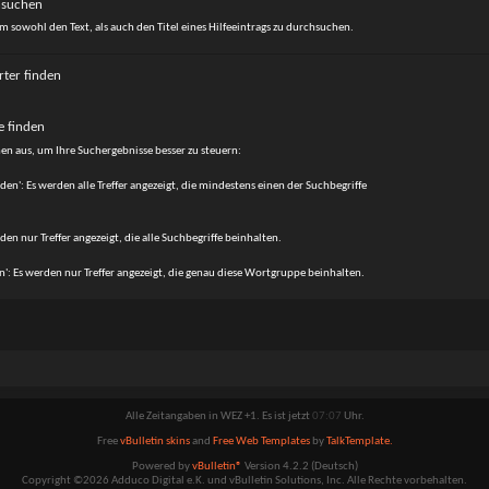
hsuchen
m sowohl den Text, als auch den Titel eines Hilfeeintrags zu durchsuchen.
ter finden
 finden
en aus, um Ihre Suchergebnisse besser zu steuern:
den': Es werden alle Treffer angezeigt, die mindestens einen der Suchbegriffe
rden nur Treffer angezeigt, die alle Suchbegriffe beinhalten.
: Es werden nur Treffer angezeigt, die genau diese Wortgruppe beinhalten.
Alle Zeitangaben in WEZ +1. Es ist jetzt
07:07
Uhr.
Free
vBulletin skins
and
Free Web Templates
by
TalkTemplate.
Powered by
vBulletin®
Version 4.2.2 (Deutsch)
Copyright ©2026 Adduco Digital e.K. und vBulletin Solutions, Inc. Alle Rechte vorbehalten.