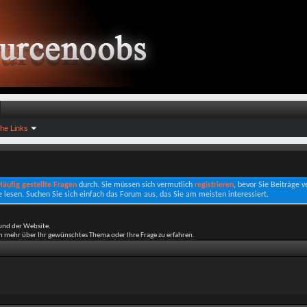
che Links
 Häufig gestellte Fragen
durch. Sie müssen sich vermutlich
registrieren
, bevor Sie Beiträge 
e lesen. Suchen Sie sich einfach das Forum aus, das Sie am meisten interessiert.
und der Website.
um mehr über Ihr gewünschtes Thema oder Ihre Frage zu erfahren.