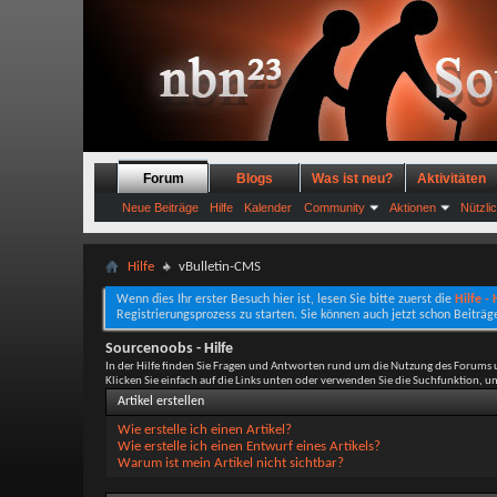
Forum
Blogs
Was ist neu?
Aktivitäten
Neue Beiträge
Hilfe
Kalender
Community
Aktionen
Nützli
Hilfe
vBulletin-CMS
Wenn dies Ihr erster Besuch hier ist, lesen Sie bitte zuerst die
Hilfe -
Registrierungsprozess zu starten. Sie können auch jetzt schon Beiträg
Sourcenoobs - Hilfe
In der Hilfe finden Sie Fragen und Antworten rund um die Nutzung des Forums 
Klicken Sie einfach auf die Links unten oder verwenden Sie die Suchfunktion, 
Artikel erstellen
Wie erstelle ich einen Artikel?
Wie erstelle ich einen Entwurf eines Artikels?
Warum ist mein Artikel nicht sichtbar?