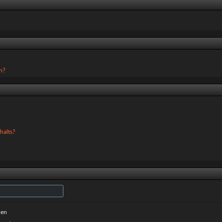
en?
halts?
hen