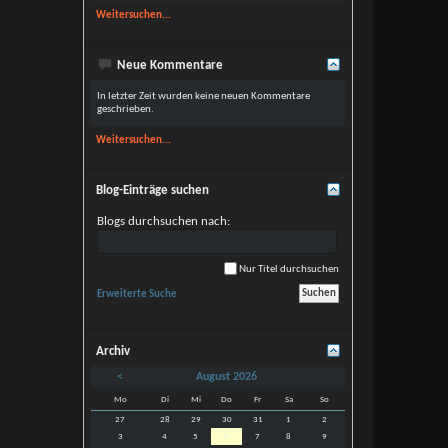
Weitersuchen...
Neue Kommentare
In letzter Zeit wurden keine neuen Kommentare
geschrieben.
Weitersuchen...
Blog-Einträge suchen
Blogs durchsuchen nach:
Nur Titel durchsuchen
Erweiterte Suche
Archiv
<
August 2026
Mo
Di
Mi
Do
Fr
Sa
So
27
28
29
30
31
1
2
3
4
5
6
7
8
9