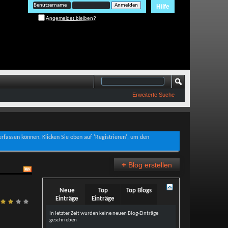
Hilfe
Angemeldet bleiben?
Erweiterte Suche
verfassen können. Klicken Sie oben auf 'Registrieren', um den
+
Blog erstellen
Neue
Top
Top Blogs
Einträge
Einträge
In letzter Zeit wurden keine neuen Blog-Einträge
geschrieben