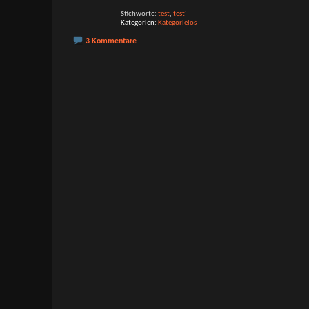
Stichworte:
test
,
test'
Kategorien
Kategorielos
3 Kommentare