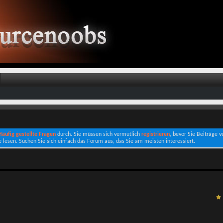
 Häufig gestellte Fragen
durch. Sie müssen sich vermutlich
registrieren
, bevor Sie Beiträge 
e lesen. Suchen Sie sich einfach das Forum aus, das Sie am meisten interessiert.