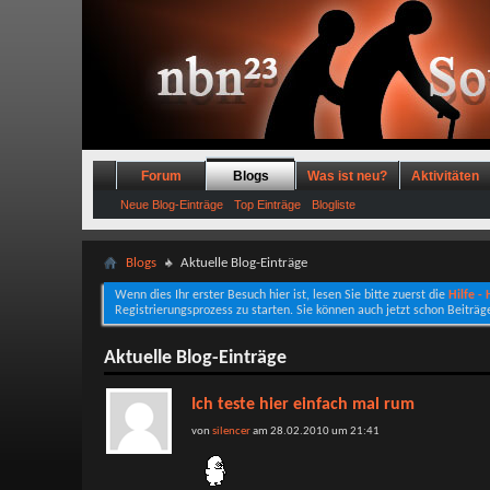
Forum
Blogs
Was ist neu?
Aktivitäten
Neue Blog-Einträge
Top Einträge
Blogliste
Blogs
Aktuelle Blog-Einträge
Wenn dies Ihr erster Besuch hier ist, lesen Sie bitte zuerst die
Hilfe -
Registrierungsprozess zu starten. Sie können auch jetzt schon Beiträg
Aktuelle Blog-Einträge
Ich teste hier einfach mal rum
von
silencer
am 28.02.2010 um 21:41