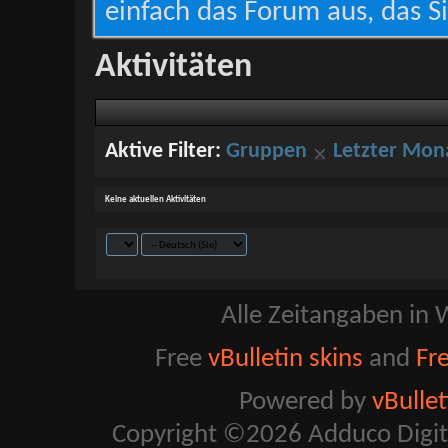
einfach das Forum aus, das Si
Aktivitäten
Aktive Filter:
Gruppen
Letzter Mon
Keine aktuellen Aktivitäten
Alle Zeitangaben in W
Free
vBulletin skins
and
Fr
Powered by
vBulle
Copyright ©2026 Adduco Digital 