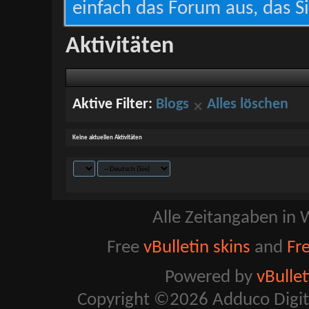
einfach das Forum aus, das Si
Aktivitäten
Aktive Filter:
Blogs
Alles löschen
Keine aktuellen Aktivitäten
Alle Zeitangaben in W
Free
vBulletin skins
and
Fr
Powered by
vBulle
Copyright ©2026 Adduco Digital 