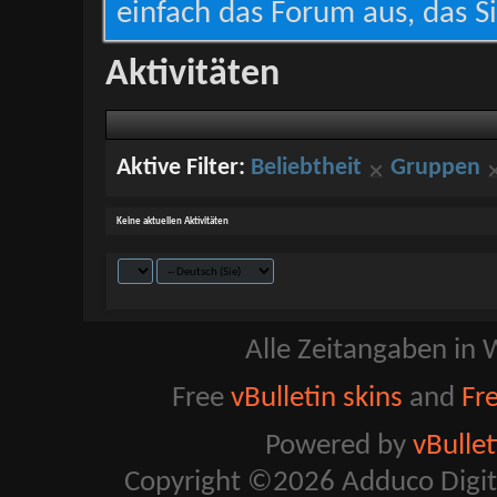
einfach das Forum aus, das Si
Aktivitäten
Aktive Filter:
Beliebtheit
Gruppen
Keine aktuellen Aktivitäten
Alle Zeitangaben in W
Free
vBulletin skins
and
Fr
Powered by
vBulle
Copyright ©2026 Adduco Digital 