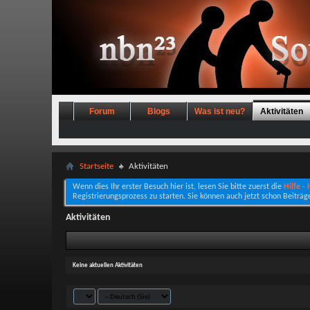
Forum
Blogs
Was ist neu?
Aktivitäten
Startseite
Aktivitäten
Wenn dies Ihr erster Besuch hier ist, lesen Sie bitte zuerst die
Hilfe -
Registrierungsprozess zu starten. Sie können auch jetzt schon Beiträg
Aktivitäten
Keine aktuellen Aktivitäten