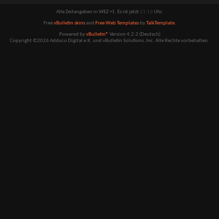
Alle Zeitangaben in WEZ +1. Es ist jetzt
21:16
Uhr.
Free
vBulletin skins
and
Free Web Templates
by
TalkTemplate.
Powered by
vBulletin®
Version 4.2.2 (Deutsch)
Copyright ©2026 Adduco Digital e.K. und vBulletin Solutions, Inc. Alle Rechte vorbehalten.