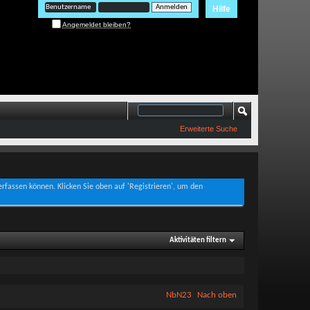
Hilfe
Angemeldet bleiben?
Erweiterte Suche
verfassen können. Klicken Sie oben auf 'Registrieren', um den
Aktivitäten filtern
NbN23
Nach oben