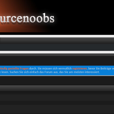
 Häufig gestellte Fragen
durch. Sie müssen sich vermutlich
registrieren
, bevor Sie Beiträge 
e lesen. Suchen Sie sich einfach das Forum aus, das Sie am meisten interessiert.