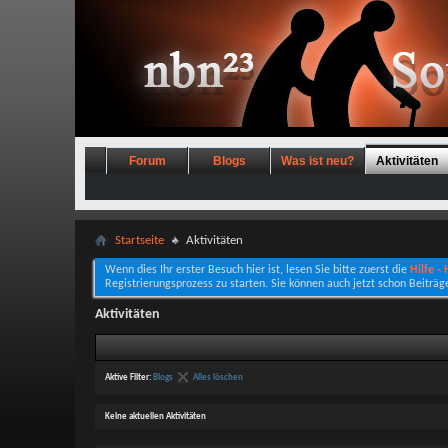
Forum
Blogs
Was ist neu?
Aktivitäten
Startseite
Aktivitäten
Wenn dies Ihr erster Besuch hier ist, lesen Sie bitte zuerst die
Hilfe -
Registrierungsprozess zu starten. Sie können auch jetzt schon Beiträg
Aktivitäten
Aktive Filter:
Blogs
Alles löschen
Keine aktuellen Aktivitäten