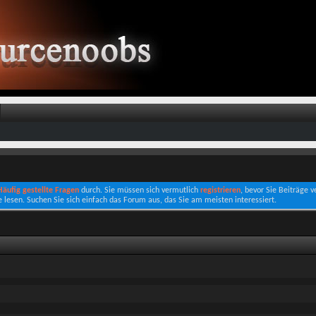
 Häufig gestellte Fragen
durch. Sie müssen sich vermutlich
registrieren
, bevor Sie Beiträge 
e lesen. Suchen Sie sich einfach das Forum aus, das Sie am meisten interessiert.