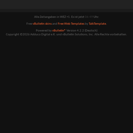
Alle Zeitangaben in WEZ +1. Es ist jetzt
06:49
Uhr.
Free
vBulletin skins
and
Free Web Templates
by
TalkTemplate.
Powered by
vBulletin®
Version 4.2.2 (Deutsch)
Copyright ©2026 Adduco Digital e.K. und vBulletin Solutions, Inc. Alle Rechte vorbehalten.