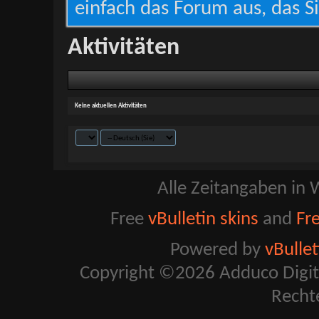
einfach das Forum aus, das Si
Aktivitäten
Keine aktuellen Aktivitäten
Alle Zeitangaben in W
Free
vBulletin skins
and
Fr
Powered by
vBulle
Copyright ©2026 Adduco Digital 
Recht