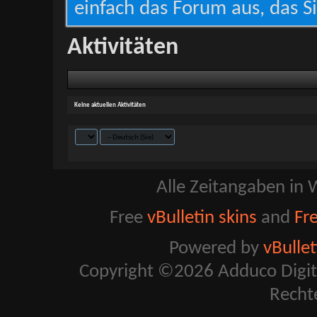
einfach das Forum aus, das Si
Aktivitäten
Keine aktuellen Aktivitäten
Alle Zeitangaben in W
Free
vBulletin skins
and
Fr
Powered by
vBulle
Copyright ©2026 Adduco Digital 
Recht